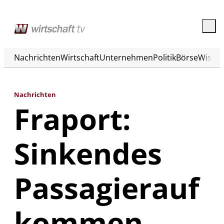
Nachrichten
Wirtschaft
Unternehmen
Politik
Börse
Wisse
Nachrichten
Fraport:
Sinkendes
Passagierauf
kommen