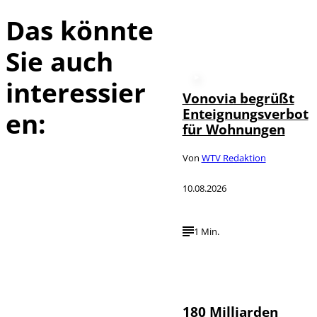
Das könnte
Sie auch
interessier
Vonovia begrüßt
Enteignungsverbot
en:
für Wohnungen
Von
WTV Redaktion
10.08.2026
1 Min.
IMAGO /
©
Countrypixel
180 Milliarden