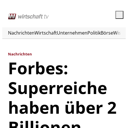
Nachrichten
Wirtschaft
Unternehmen
Politik
Börse
Wisse
Nachrichten
Forbes:
Superreiche
haben über 2
Billionen