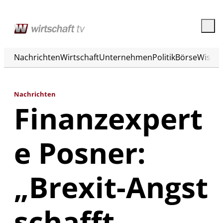
Nachrichten
Wirtschaft
Unternehmen
Politik
Börse
Wisse
Nachrichten
Finanzexpert
e Posner:
„Brexit-Angst
schafft