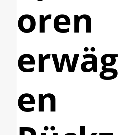
oren
erwäg
en