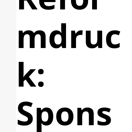
mdruc
k:
Spons