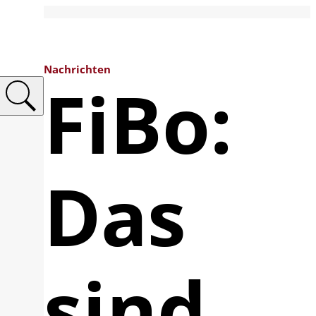
Nachrichten
FiBo:
Das
sind