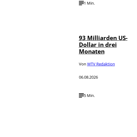
1 Min.
IMAGO /
©
NurPhoto
93 Milliarden US-
Dollar in drei
Monaten
Von
WTV Redaktion
06.08.2026
5 Min.