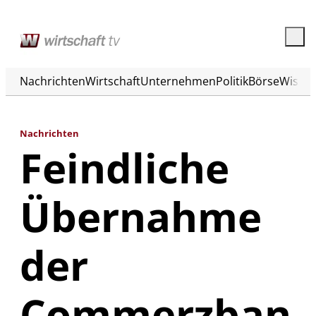
Nachrichten
Wirtschaft
Unternehmen
Politik
Börse
Wisse
Nachrichten
Feindliche
Übernahme
der
Commerzban