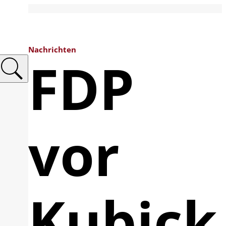
Nachrichten
FDP
vor
Kubick