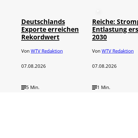
©
IMAGO / imagebroker
Deutschlands
Reiche: Strom
Exporte erreichen
Entlastung ers
Rekordwert
2030
Von
WTV Redaktion
Von
WTV Redaktion
07.08.2026
07.08.2026
5 Min.
1 Min.
©
IMAGO / NurP
BASF-Sparkurs:
93 Milliarden 
7.000 Stellen
Dollar in drei