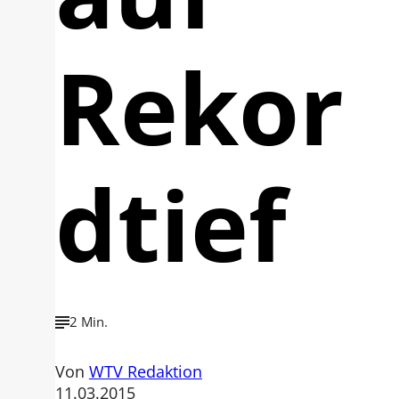
Rekor
dtief
2 Min.
Von
WTV Redaktion
11.03.2015