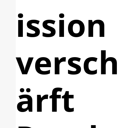
ission
versch
ärft