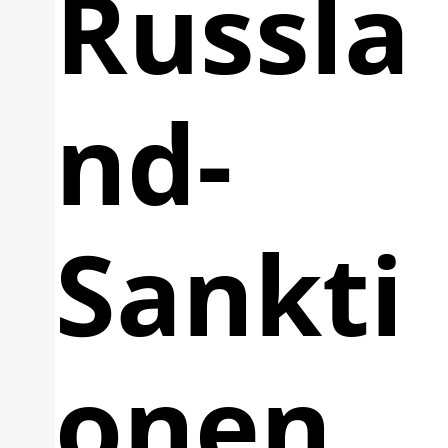
Russla
nd-
Sankti
onen