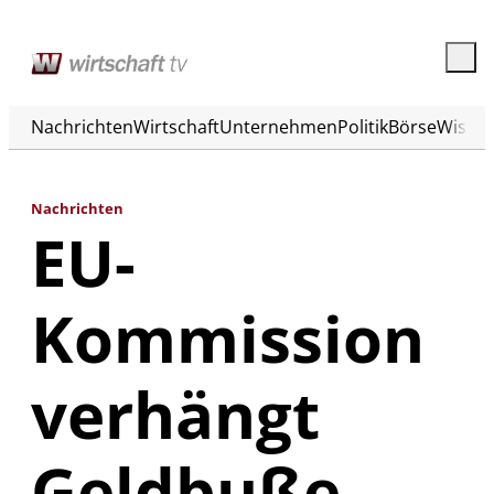
Nachrichten
Wirtschaft
Unternehmen
Politik
Börse
Wisse
Nachrichten
EU-
Kommission
verhängt
Geldbuße