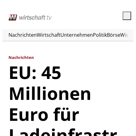
Nachrichten
Wirtschaft
Unternehmen
Politik
Börse
Wisse
Nachrichten
EU: 45
Millionen
Euro für
Ladeinfrastr