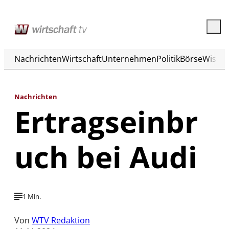
Nachrichten
Wirtschaft
Unternehmen
Politik
Börse
Wisse
Nachrichten
Ertragseinbr
uch bei Audi
1 Min.
Von
WTV Redaktion