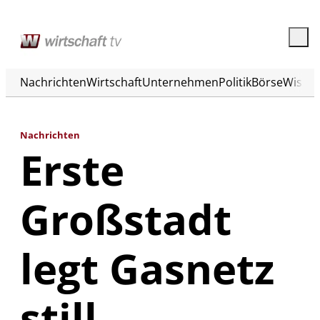
Nachrichten
Wirtschaft
Unternehmen
Politik
Börse
Wisse
Nachrichten
Erste
Großstadt
legt Gasnetz
still