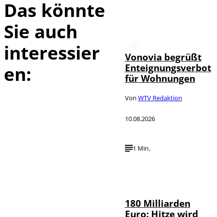
Das könnte
Sie auch
interessier
Vonovia begrüßt
Enteignungsverbot
en:
für Wohnungen
Von
WTV Redaktion
10.08.2026
1 Min.
IMAGO /
©
Countrypixel
180 Milliarden
Euro: Hitze wird