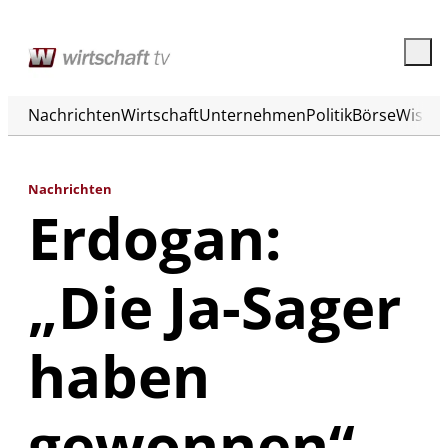
Nachrichten
Wirtschaft
Unternehmen
Politik
Börse
Wisse
Nachrichten
Erdogan:
„Die Ja-Sager
haben
gewonnen“