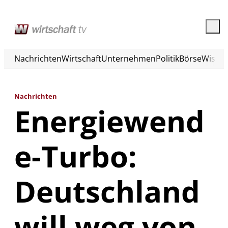
Nachrichten
Wirtschaft
Unternehmen
Politik
Börse
Wisse
Nachrichten
Energiewend
e-Turbo:
Deutschland
will weg von