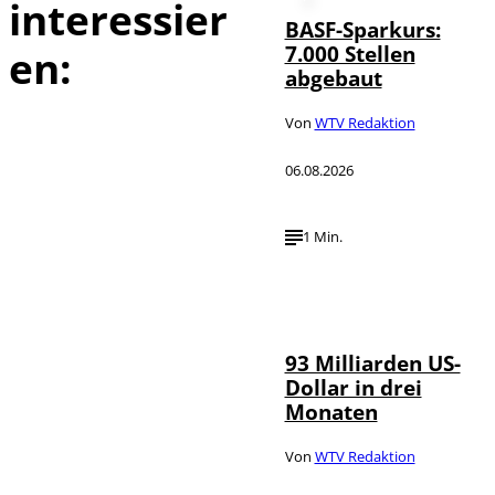
interessier
BASF-Sparkurs:
7.000 Stellen
en:
abgebaut
Von
WTV Redaktion
06.08.2026
1 Min.
IMAGO /
©
NurPhoto
93 Milliarden US-
Dollar in drei
Monaten
Von
WTV Redaktion