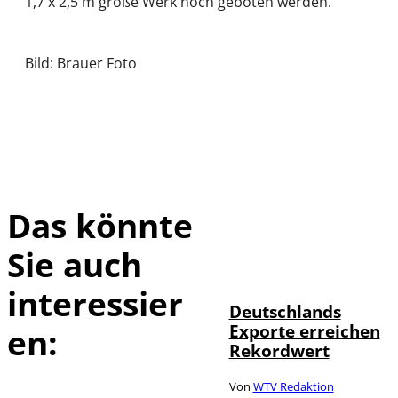
1,7 x 2,5 m große Werk noch geboten werden.
Bild: Brauer Foto
Das könnte
Sie auch
IMAGO /
©
imagebroker
interessier
Deutschlands
Exporte erreichen
en:
Rekordwert
Von
WTV Redaktion