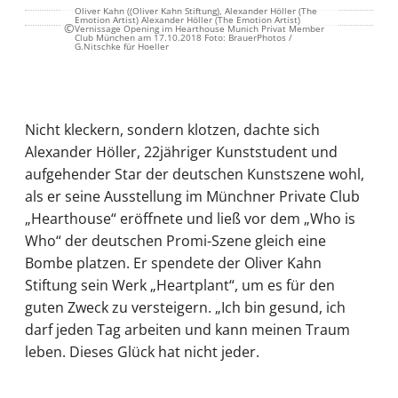
Oliver Kahn ((Oliver Kahn Stiftung), Alexander Höller (The
Emotion Artist) Alexander Höller (The Emotion Artist)
©
Vernissage Opening im Hearthouse Munich Privat Member
Club München am 17.10.2018 Foto: BrauerPhotos /
G.Nitschke für Hoeller
Nicht kleckern, sondern klotzen, dachte sich
Alexander Höller, 22jähriger Kunststudent und
aufgehender Star der deutschen Kunstszene wohl,
als er seine Ausstellung im Münchner Private Club
„Hearthouse“ eröffnete und ließ vor dem „Who is
Who“ der deutschen Promi-Szene gleich eine
Bombe platzen. Er spendete der Oliver Kahn
Stiftung sein Werk „Heartplant“, um es für den
guten Zweck zu versteigern. „Ich bin gesund, ich
darf jeden Tag arbeiten und kann meinen Traum
leben. Dieses Glück hat nicht jeder.