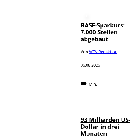
BASF-Sparkurs:
7.000 Stellen
abgebaut
Von
WTV Redaktion
06.08.2026
1 Min.
IMAGO /
©
NurPhoto
93 Milliarden US-
Dollar in drei
Monaten