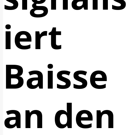
iert
Baisse
an den