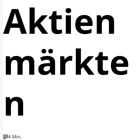
Aktien
märkte
n
4 Min.