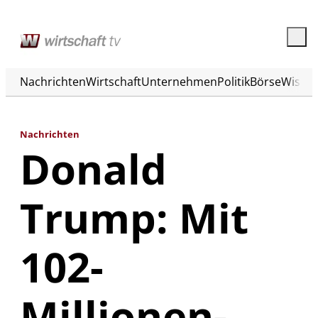
Nachrichten
Wirtschaft
Unternehmen
Politik
Börse
Wisse
Nachrichten
Donald
Trump: Mit
102-
Millionen-