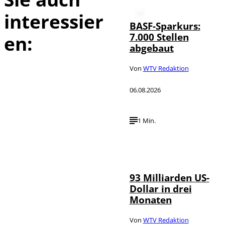
interessier
BASF-Sparkurs:
7.000 Stellen
en:
abgebaut
Von
WTV Redaktion
06.08.2026
1 Min.
IMAGO /
©
NurPhoto
93 Milliarden US-
Dollar in drei
Monaten
Von
WTV Redaktion