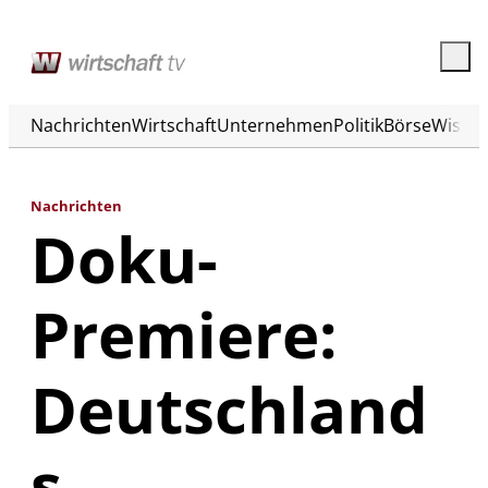
Nachrichten
Wirtschaft
Unternehmen
Politik
Börse
Wisse
Nachrichten
Doku-
Premiere:
Deutschland
s