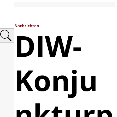
Nachrichten
DIW-
Konju
nkturp