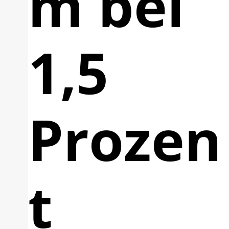
m bei
1,5
Prozen
t