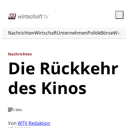
Nachrichten
Wirtschaft
Unternehmen
Politik
Börse
Wisse
Nachrichten
Die Rückkehr
des Kinos
1 Min.
Von
WTV Redaktion