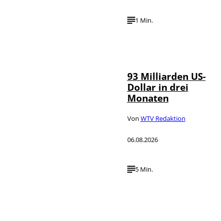
1 Min.
IMAGO /
©
NurPhoto
93 Milliarden US-
Dollar in drei
Monaten
Von
WTV Redaktion
06.08.2026
5 Min.