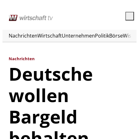
Nachrichten
Wirtschaft
Unternehmen
Politik
Börse
Wisse
Nachrichten
Deutsche
wollen
Bargeld
behalten