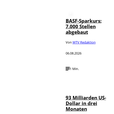
BASF-Sparkurs:
7.000 Stellen
abgebaut
Von
WTV Redaktion
06.08.2026
1 Min.
IMAGO /
©
NurPhoto
93 Milliarden US-
Dollar in drei
Monaten