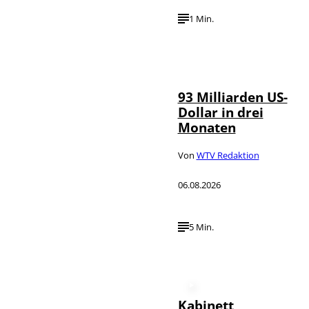
1 Min.
IMAGO /
©
NurPhoto
93 Milliarden US-
Dollar in drei
Monaten
Von
WTV Redaktion
06.08.2026
5 Min.
Kabinett