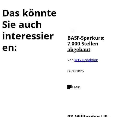
Das könnte
Sie auch
interessier
BASF-Sparkurs:
7.000 Stellen
en:
abgebaut
Von
WTV Redaktion
06.08.2026
1 Min.
IMAGO /
©
NurPhoto
93 Milliarden US-