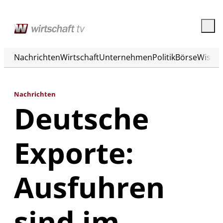
Nachrichten
Wirtschaft
Unternehmen
Politik
Börse
Wisse
Nachrichten
Deutsche
Exporte:
Ausfuhren
sind im