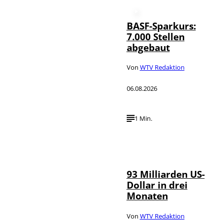
BASF-Sparkurs:
7.000 Stellen
abgebaut
Von
WTV Redaktion
06.08.2026
1 Min.
IMAGO /
©
NurPhoto
93 Milliarden US-
Dollar in drei
Monaten
Von
WTV Redaktion