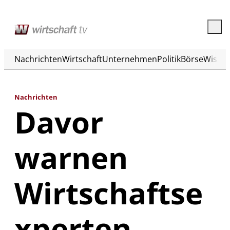
Nachrichten
Wirtschaft
Unternehmen
Politik
Börse
Wisse
Nachrichten
Davor
warnen
Wirtschaftse
xperten