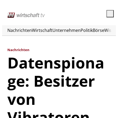
Nachrichten
Wirtschaft
Unternehmen
Politik
Börse
Wisse
Nachrichten
Datenspiona
ge: Besitzer
von
Vibratoren