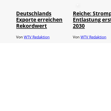
Deutschlands
Reiche: Stromp
Exporte erreichen
Entlastung ers
Rekordwert
2030
Von
WTV Redaktion
Von
WTV Redaktion
07.08.2026
07.08.2026
5 Min.
1 Min.
©
IMAGO / NurPh
BASF-Sparkurs:
93 Milliarden 
7.000 Stellen
Dollar in drei