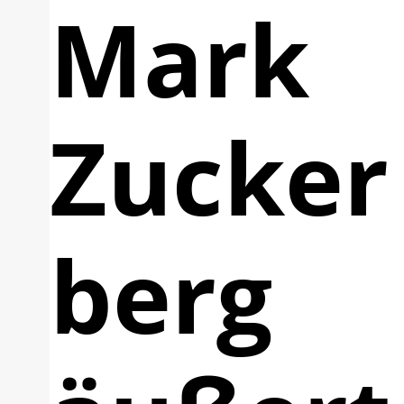
Mark
Zucker
berg