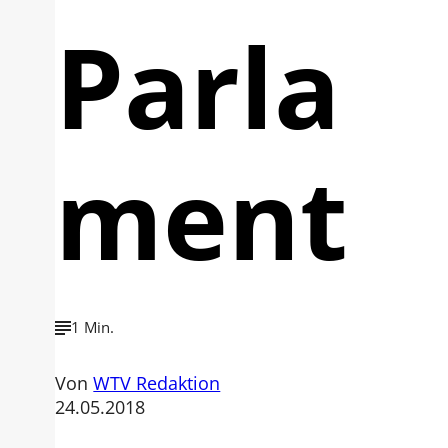
Parla
ment
1 Min.
Von
WTV Redaktion
24.05.2018