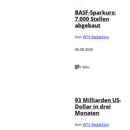
BASF-Sparkurs:
7.000 Stellen
abgebaut
Von
WTV Redaktion
06.08.2026
1 Min.
IMAGO /
©
NurPhoto
93 Milliarden US-
Dollar in drei
Monaten
Von
WTV Redaktion