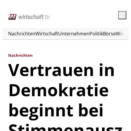
Nachrichten
Wirtschaft
Unternehmen
Politik
Börse
Wisse
Nachrichten
Vertrauen in
Demokratie
beginnt bei
Stimmenausz