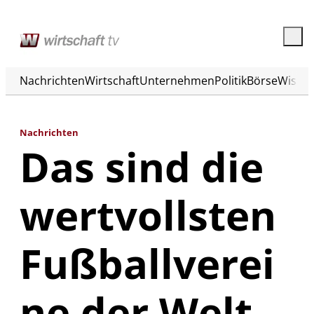
Nachrichten
Wirtschaft
Unternehmen
Politik
Börse
Wisse
Nachrichten
Das sind die
wertvollsten
Fußballverei
ne der Welt