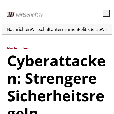
Nachrichten
Wirtschaft
Unternehmen
Politik
Börse
Wisse
Nachrichten
Cyberattacke
n: Strengere
Sicherheitsre
geln