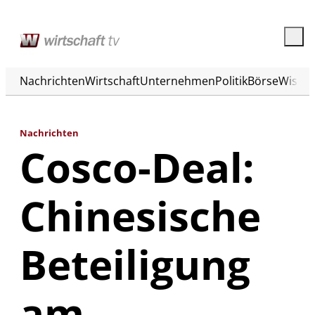
Nachrichten
Wirtschaft
Unternehmen
Politik
Börse
Wisse
Nachrichten
Cosco-Deal:
Chinesische
Beteiligung
am