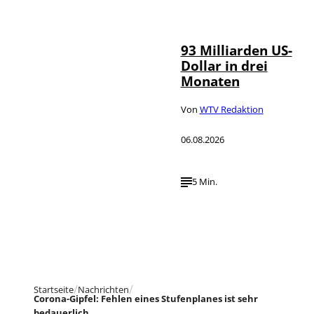
IMAGO /
©
NurPhoto
93 Milliarden US-
Dollar in drei
Monaten
Von
WTV Redaktion
06.08.2026
5 Min.
Startseite
Nachrichten
Corona-Gipfel: Fehlen eines Stufenplanes ist sehr
bedauerlich