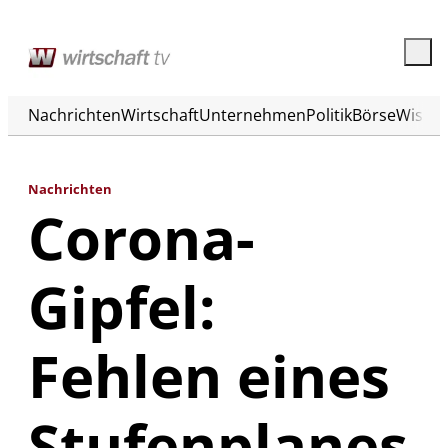
Nachrichten
Wirtschaft
Unternehmen
Politik
Börse
Wisse
Nachrichten
Corona-
Gipfel:
Fehlen eines
Stufenplanes