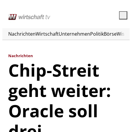
Nachrichten
Wirtschaft
Unternehmen
Politik
Börse
Wisse
Nachrichten
Chip-Streit
geht weiter:
Oracle soll
drei