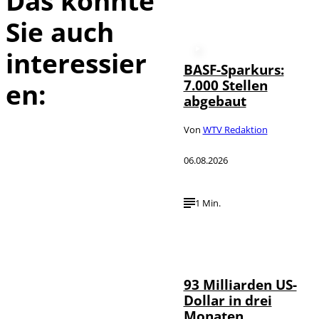
Das könnte
Sie auch
interessier
BASF-Sparkurs:
7.000 Stellen
en:
abgebaut
Von
WTV Redaktion
06.08.2026
1 Min.
IMAGO /
©
NurPhoto
93 Milliarden US-
Dollar in drei
Monaten