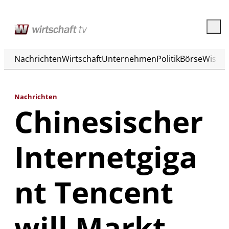
Nachrichten
Wirtschaft
Unternehmen
Politik
Börse
Wisse
Nachrichten
Chinesischer
Internetgiga
nt Tencent
will Markt