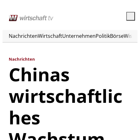
Nachrichten
Wirtschaft
Unternehmen
Politik
Börse
Wisse
Nachrichten
Chinas
wirtschaftlic
hes
Wachstum