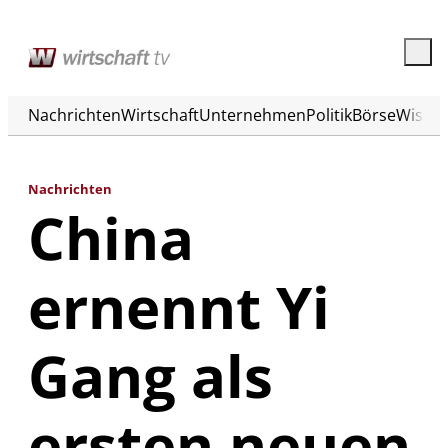
Nachrichten
Wirtschaft
Unternehmen
Politik
Börse
Wisse
Nachrichten
China
ernennt Yi
Gang als
ersten neuen