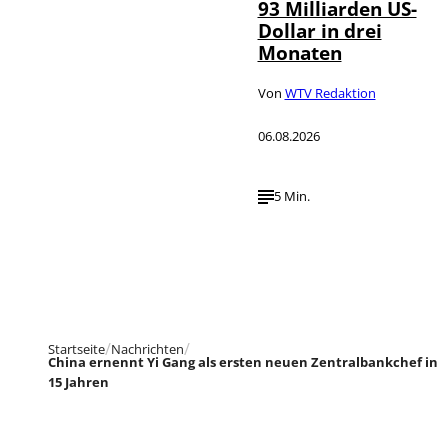
93 Milliarden US-
Dollar in drei
Monaten
Von
WTV Redaktion
06.08.2026
5 Min.
Startseite
Nachrichten
China ernennt Yi Gang als ersten neuen Zentralbankchef in
15 Jahren