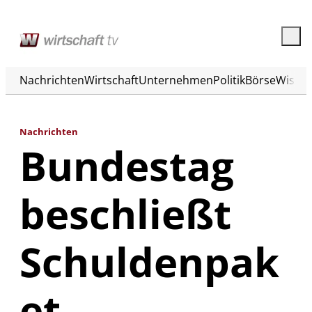
Nachrichten
Wirtschaft
Unternehmen
Politik
Börse
Wisse
Nachrichten
Bundestag
beschließt
Schuldenpak
et