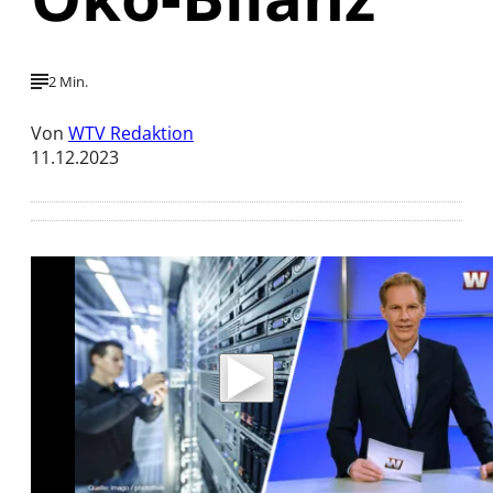
2 Min.
Von
WTV Redaktion
11.12.2023
Mit der Wiedergabe dieses Videos werden
Daten an Youtube übertragen.
Hinweise dazu erhalten Sie in der
Datenschutzerklärung
.
Akzeptieren