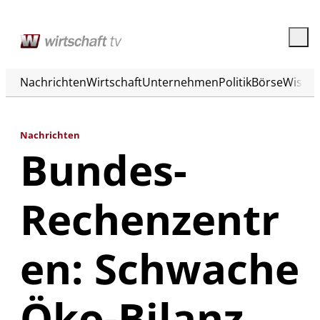
Nachrichten
Wirtschaft
Unternehmen
Politik
Börse
Wisse
Nachrichten
Bundes-
Rechenzentr
en: Schwache
Öko-Bilanz