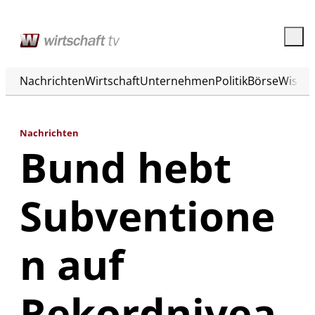
Nachrichten
Wirtschaft
Unternehmen
Politik
Börse
Wisse
Nachrichten
Bund hebt
Subventione
n auf
Rekordnivea