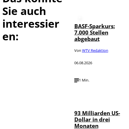
Sie auch
interessier
BASF-Sparkurs:
7.000 Stellen
en:
abgebaut
Von
WTV Redaktion
06.08.2026
1 Min.
IMAGO /
©
NurPhoto
93 Milliarden US-
Dollar in drei
Monaten