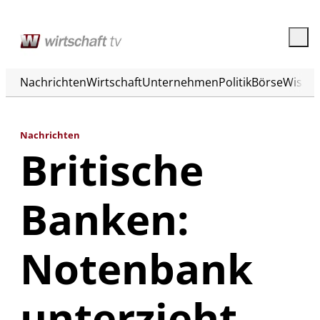
Nachrichten
Wirtschaft
Unternehmen
Politik
Börse
Wisse
Nachrichten
Britische
Banken:
Notenbank
unterzieht