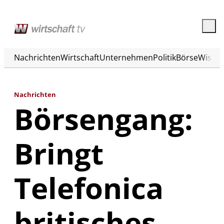
Nachrichten
Wirtschaft
Unternehmen
Politik
Börse
Wisse
Nachrichten
Börsengang:
Bringt
Telefonica
britisches