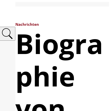
Nachrichten
Biogra
phie
von