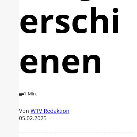
erschi
enen
1 Min.
Von
WTV Redaktion
05.02.2025