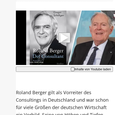
Mit der Wiedergabe dieses Videos
werden Daten an Youtube übertragen.
Hinweise dazu erhalten Sie in der
Datenschutzerklärung
.
Akzeptieren
Inhalte von Youtube laden
Roland Berger gilt als Vorreiter des
Consultings in Deutschland und war schon
für viele Größen der deutschen Wirtschaft
ein Vorbild. Seine von Höhen und Tiefen