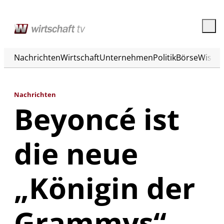
Nachrichten
Wirtschaft
Unternehmen
Politik
Börse
Wisse
Nachrichten
Beyoncé ist
die neue
„Königin der
Grammys“