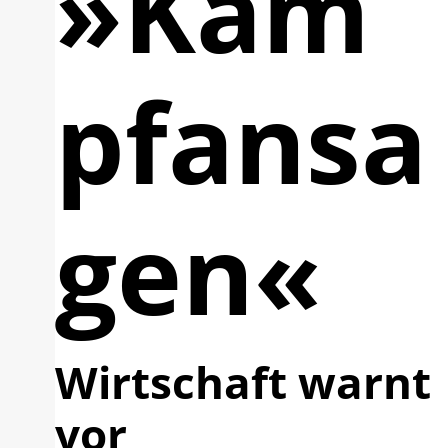
»Kam
pfansa
gen«
Wirtschaft warnt
vor