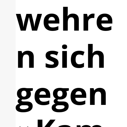
wehre
n sich
gegen