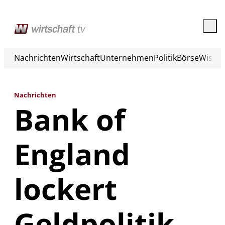
Nachrichten
Wirtschaft
Unternehmen
Politik
Börse
Wisse
Nachrichten
Bank of
England
lockert
Geldpolitik