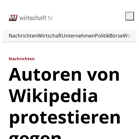
Nachrichten
Wirtschaft
Unternehmen
Politik
Börse
Wisse
Nachrichten
Autoren von
Wikipedia
protestieren
gegen