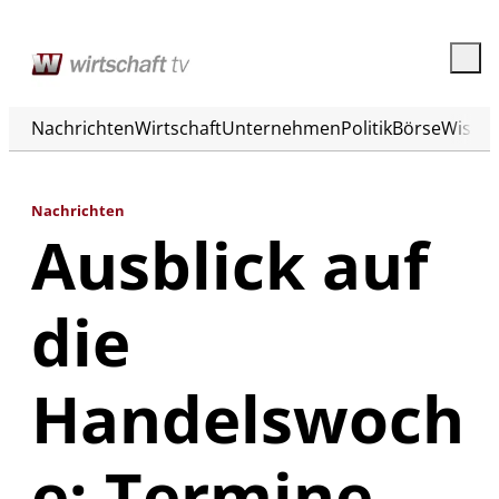
Nachrichten
Wirtschaft
Unternehmen
Politik
Börse
Wisse
Nachrichten
Ausblick auf
die
Handelswoch
e: Termine