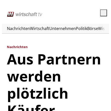
Nachrichten
Wirtschaft
Unternehmen
Politik
Börse
Wisse
Nachrichten
Aus Partnern
werden
plötzlich
Käufer